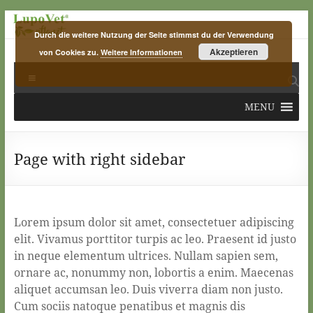
Skip
to
Durch die weitere Nutzung der Seite stimmst du der Verwendung
content
Akzeptieren
von Cookies zu.
Weitere Informationen
LupoVet
Menu
pflanzt
MENU
plants
for
planet
Page with right sidebar
Lorem ipsum dolor sit amet, consectetuer adipiscing
elit. Vivamus porttitor turpis ac leo. Praesent id justo
in neque elementum ultrices. Nullam sapien sem,
ornare ac, nonummy non, lobortis a enim. Maecenas
aliquet accumsan leo. Duis viverra diam non justo.
Cum sociis natoque penatibus et magnis dis