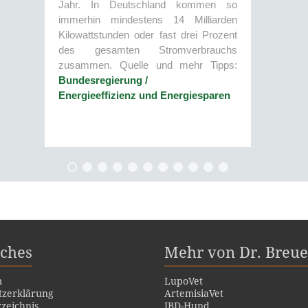
Jahr. In Deutschland kommen so
immerhin mindestens 14 Milliarden
Kilowattstunden oder fast drei Prozent
des gesamten Stromverbrauchs
zusammen. Quelle und mehr Tipps:
Bundesregierung /
Energieeffizienz und Energiesparen
iches
Mehr von Dr. Breue
m
LupoVet
tzerklärung
ArtemisiaVet
zeichnis
IBD-Hund