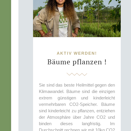
AKTIV WERDEN!
Bäume pflanzen !
Sie sind das beste Heilmittel gegen den
Klimawandel. Bäume sind die einzigen
extrem günstigen und kinderleicht
vermehrbaren CO2-Speicher. Bäume
sind kinderleicht zu pflanzen, entziehen
der Atmosphäre über Jahre CO2 und
binden dieses langfristig. Im
Durchschnitt rechnen wir mit 10kg CO2