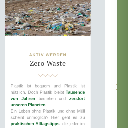
AKTIV WERDEN
Zero Waste
Plastik ist bequem und Plastik ist
nützlich. Doch Plastik bleibt
Tausende
von Jahren
bestehen und
zerstört
„
unseren Planeten.
e
Ein Leben ohne Plastik und ohne Müll
K
scheint unmöglich? Hier geht es zu
e
praktischen Alltagstipps
, die jeder im
K