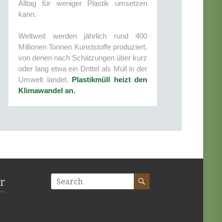
Alltag für weniger Plastik umsetzen
U
kann.
V
j
Weltweit werden jährlich rund 400
e
Millionen Tonnen Kunststoffe produziert,
z
von denen nach Schätzungen über kurz
U
oder lang etwa ein Drittel als Müll in der
g
Umwelt landet.
Plastikmüll heizt den
e
Klimawandel an.
r