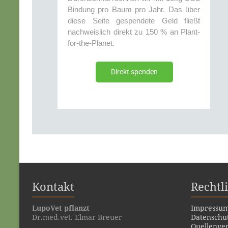
Bindung pro Baum pro Jahr. Das über
diese Seite gespendete Geld fließt
nachweislich direkt zu 150 % an Plant-
for-the-Planet.
Direkt spenden
Kontakt
Rechtl
LupoVet pflanzt
Impressu
Dr.med.vet. Elmar Breuer
Datenschu
Quellenver