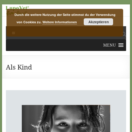
Skip
to
Durch die weitere Nutzung der Seite stimmst du der Verwendung
content
Akzeptieren
von Cookies zu.
Weitere Informationen
LupoVet
Menu
pflanzt
MENU
plants
for
planet
Als Kind