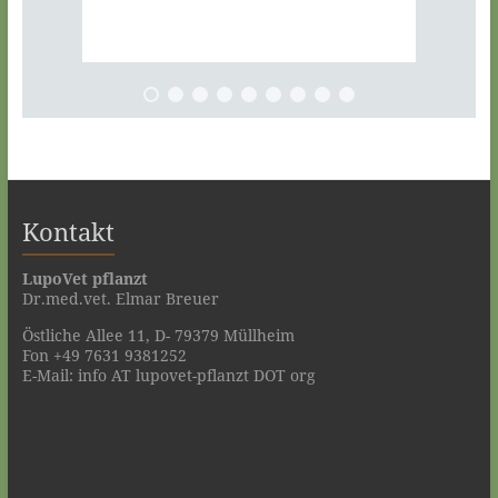
Kontakt
LupoVet pflanzt
Dr.med.vet. Elmar Breuer
Östliche Allee 11, D- 79379 Müllheim
Fon +49 7631 9381252
E-Mail: info AT lupovet-pflanzt DOT org