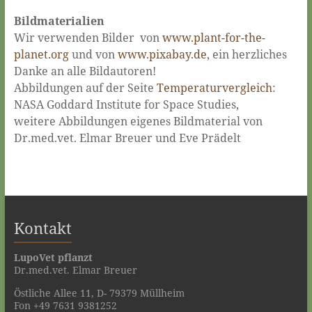
Bildmaterialien
Wir verwenden Bilder von
www.plant-for-the-
planet.org
und von
www.pixabay.de
, ein herzliches
Danke an alle Bildautoren!
Abbildungen auf der Seite
Temperaturvergleich
:
NASA Goddard Institute for Space Studies,
weitere Abbildungen eigenes Bildmaterial von
Dr.med.vet. Elmar Breuer
und Eve Prädelt
Kontakt
LupoVet pflanzt
Dr.med.vet. Elmar Breuer
Östliche Allee 11, D- 79379 Müllheim
Fon +49 7631 9381252