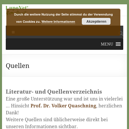
Skip
to
Durch die weitere Nutzung der Seite stimmst du der Verwendung
content
Akzeptieren
von Cookies zu.
Weitere Informationen
LupoVet
Menu
pflanzt
MENU
plants
for
planet
Quellen
Literatur- und Quellenverzeichnis
Eine große Unterstützung war und ist uns in vielerlei
… Hinsicht
Prof. Dr. Volker Quaschning
, herzlichen
Dank!
Weitere Quellen sind üblicherweise direkt bei
unseren Informationen sichtbar.