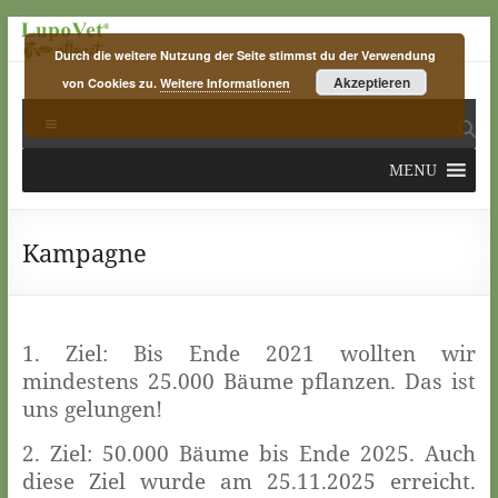
Skip
to
Durch die weitere Nutzung der Seite stimmst du der Verwendung
content
Akzeptieren
von Cookies zu.
Weitere Informationen
LupoVet
Menu
pflanzt
MENU
plants
for
planet
Kampagne
1. Ziel: Bis Ende 2021 wollten wir
mindestens 25.000 Bäume pflanzen. Das ist
uns gelungen!
2. Ziel: 50.000 Bäume bis Ende 2025. Auch
diese Ziel wurde am 25.11.2025 erreicht.